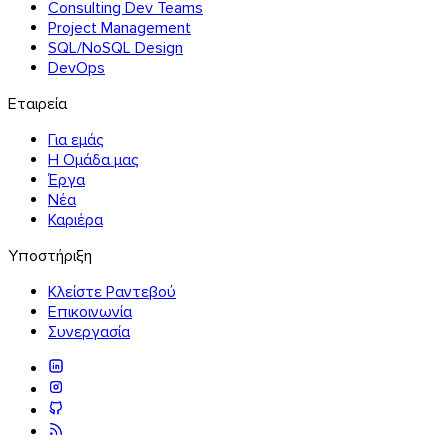
Consulting Dev Teams
Project Management
SQL/NoSQL Design
DevOps
Εταιρεία
Για εμάς
Η Ομάδα μας
Έργα
Νέα
Καριέρα
Υποστήριξη
Κλείστε Ραντεβού
Επικοινωνία
Συνεργασία