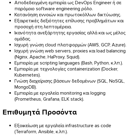
Αποδεδειγμένη εμπειρία ως DevOps Engineer ή σε
παρόμοιο software engineering ρόλο.
Κατανόηση εννοιών και πρωτοκόλλων δικτύωσης.
Εξαιρετικές δεξιότητες επίλυσης προβλημάτων και
προσοχή στη λεπτομέρεια.
Ικανότητα ανεξάρτητης εργασίας αλλά και ως μέλος
ομάδας.
Ισχυρή γνώση cloud πλατφορμών (AWS, GCP, Azure).
Ισχυρή γνώση web servers, proxies και load balancing
(Nginx, Apache, HaProxy, Squid).
Εμπειρία με scripting languages (Bash, Python, κ.λπ.).
Εμπειρία με τεχνολογίες containerization (Docker,
Kubernetes).
Γνώση διαχείρισης βάσεων δεδομένων (SQL, NoSQL,
MongoDB).
Εμπειρία με εργαλεία monitoring και logging
(Prometheus, Grafana, ELK stack).
Επιθυμητά Προσόντα
Εξοικείωση με εργαλεία infrastructure as code
(Terraform, Ansible, κ.λπ.).