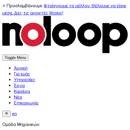
⭐ Προσλαμβάνουμε
Φτιάχνουμε το μέλλον. Θέλουμε να είσαι
μέσα. Δες τις ανοιχτές θέσεις!
Toggle Menu
Αρχική
Για εμάς
Υπηρεσίες
Έργα
Καριέρα
Νέα
Επικοινωνία
en
Ομάδα Μηχανικών