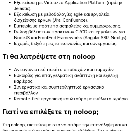
Εξοικείωση με Virtuozzo Application Platform (πρώην
Jelastic).
Εξοικείωση με μεθοδολογίες agile και εργαλεία
διαχείρισης έργων (Jira, Confluence).
Εμπειρία με πρότυπα ασφαλείας και συμμόρφωσης.
Γνώση βέλτιστων πρακτικών CI/CD και εργαλείων για
NodeJS και FrontEnd Frameworks (Angular SSR, Next.js).
Ισχυρές δεξιότητες επικοινωνίας και συνεργασίας.
Τι θα λατρέψετε στη noloop
Ανταγωνιστικό πακέτο αποδοχών και παροχών.
Ευκαιρίες για επαγγελματική ανάπτυξη και εξέλιξη
καριέρας.
Συνεργατικό και συμπεριληπτικό εργασιακό
περιβάλλον.
Remote-first εργασιακή κουλτούρα με ευέλικτο ωράριο.
Γιατί να επιλέξετε τη noloop;
Στη noloop, πιστεύουμε στο να σπάμε την επανάληψη και να
δημιουργούμε έναν κόσμο συνεχούς εξέλιξης. Το να γίνετε