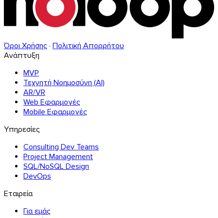
Όροι Χρήσης
·
Πολιτική Απορρήτου
Ανάπτυξη
MVP
Τεχνητή Νοημοσύνη (AI)
AR/VR
Web Εφαρμογές
Mobile Εφαρμογές
Υπηρεσίες
Consulting Dev Teams
Project Management
SQL/NoSQL Design
DevOps
Εταιρεία
Για εμάς