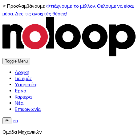
⭐ Προσλαμβάνουμε
Φτιάχνουμε το μέλλον. Θέλουμε να είσαι
μέσα. Δες τις ανοιχτές θέσεις!
Toggle Menu
Αρχική
Για εμάς
Υπηρεσίες
Έργα
Καριέρα
Νέα
Επικοινωνία
en
Ομάδα Μηχανικών